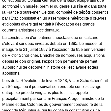
collections au Conseil Général de la Guadeloupe afin que
soit fondé un musée, premier du genre sur l'île et dans toute
la France d'outre-mer. Ce don, complété de dépôts consentis
par l'État, consistait en un assemblage hétéroclite d'œuvres
et d'objets divers qui tendait à l'évocation des grands
courants artistiques occidentaux.
La construction d'un bâtiment néoclassique en calcaire
s'élevant sur deux niveaux débuta en 1885. Le musée fut
inauguré le 21 juillet 1887 à l'occasion du 83e anniversaire
de Victor Schœlcher. Enrichie de nombreuses acquisitions
depuis le don originel, l'exposition permanente permet
aujourd'hui de découvrir l'histoire de l'esclavage et des
abolitions.
Lors de la Révolution de février 1848, Victor Schœlcher était
au Sénégal où il poursuivait son enquête sur l'esclavage
entreprise près de vingt ans plus tôt. Il fut rappelé
précipitamment par son ami François Arago, ministre de la
Marine et des Colonies du gouvernement provisoire de la
Seconde République, qui lui confia la constitution d'une