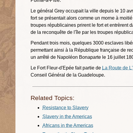
Pointe-à-Pitre.
Le général Grey occupait la ville depuis le 10 avri
fort se présentait alors comme un morne à moitié f
troupes républicaines prirent le fort et entrèrent d
de la reconquête de l'île par les troupes républic
Pendant trois mois, quelques 3000 esclaves libé
permettant ainsi à la République française de re
un arrêté de Napoléon Bonaparte le 16 juillet 18
Le Fort Fleur-d'Epée fait partie de
La Route de L
Conseil Général de la Guadeloupe.
Related Topics:
Resistance to Slavery
Slavery in the Americas
Africans in the Americas