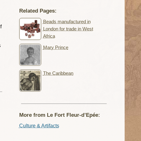
Related Pages:
Beads manufactured in
f
London for trade in West
Africa
s
Mary Prince
The Caribbean
More from Le Fort Fleur-d’Epée:
Culture & Artifacts